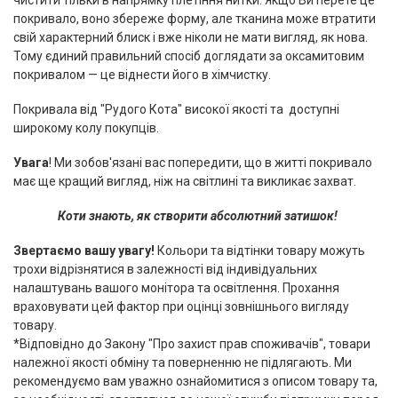
покривало, воно збереже форму, але тканина може втратити
свій характерний блиск і вже ніколи не мати вигляд, як нова.
Тому єдиний правильний спосіб доглядати за оксамитовим
покривалом — це віднести його в хімчистку.
Покривала від "Рудого Кота" високої якості та доступні
широкому колу покупців.
Увага
! Ми зобов'язані вас попередити, що в житті покривало
має ще кращий вигляд, ніж на світлині та викликає захват.
Коти знають, як створити абсолютний затишок!
Звертаємо вашу увагу!
Кольори та відтінки товару можуть
трохи відрізнятися в залежності від індивідуальних
налаштувань вашого монітора та освітлення. Прохання
враховувати цей фактор при оцінці зовнішнього вигляду
товару.
*Відповідно до Закону "Про захист прав споживачів", товари
належної якості обміну та поверненню не підлягають. Ми
рекомендуємо вам уважно ознайомитися з описом товару та,