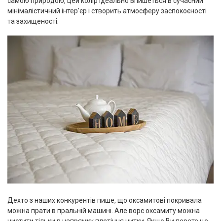
самою природою, цей колір ідеально впишеться в сучасний
мінімалістичний інтер'єр і створить атмосферу заспокоєності
та захищеності.
Дехто з наших конкурентів пише, що оксамитові покривала
можна прати в пральній машині. Але ворс оксамиту можна
чистити тільки в напрямку плетіння нитки. Якщо Ви перете це