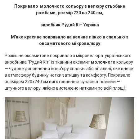
Покривало молочного кольору з велюру стьобане
ромбами, розмір 220 на 240 см,
виробник Рудий Кіт Україна
М'яке красиве покривало на велике ліжко в спальню з
оксамитового мікровелюру
Розкішне оксамитове покривало з мікровелюра українського
виробника "Рудий Кіт" із тканини оксамит
молочного
кольору
— чудове доповнення інтер'єру спальні або вітальні, яке внесе
в атмосферу будинку нотки затишку та комфорту. Покривало
розміром 220x240 см виготовлене із сучасної тканини —
штучного велюру, якісно вистежено нитками по всій площі.