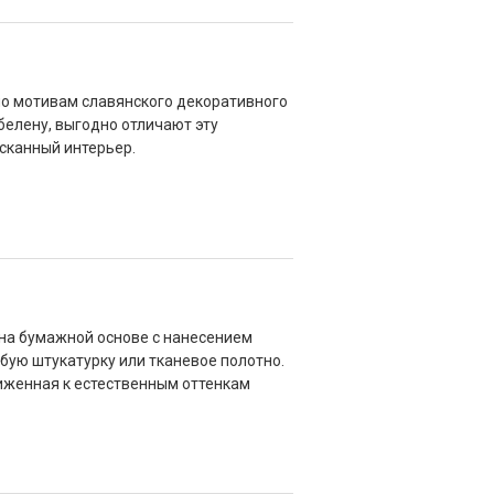
 по мотивам славянского декоративного
обелену, выгодно отличают эту
сканный интерьер.
 на бумажной основе с нанесением
убую штукатурку или тканевое полотно.
иженная к естественным оттенкам