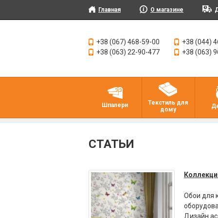
Главная
О магазине
Д
+38 (067) 468-59-00
+38 (044) 
+38 (063) 22-90-477
+38 (063) 
Текстиль для
Шпалери
Д
дому
СТАТЬИ
Коллекция
Обои для 
оборудова
Дизайн ас