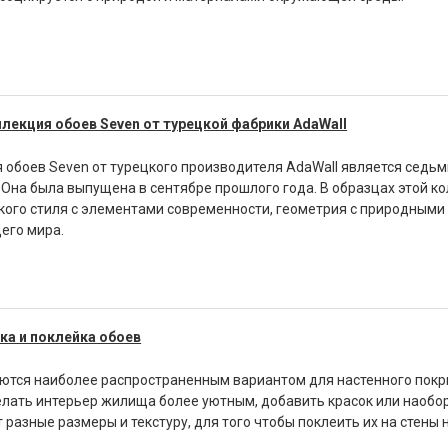
лекция обоев Seven от турецкой фабрики AdaWall
 обоев Seven от турецкого производителя AdaWall является седь
 Она была выпущена в сентябре прошлого года. В образцах этой к
кого стиля с элементами современности, геометрия с природными
его мира.
ка и поклейка обоев
ются наиболее распространенным вариантом для настенного покр
лать интерьер жилища более уютным, добавить красок или наобор
 разные размеры и текстуру, для того чтобы поклеить их на стен