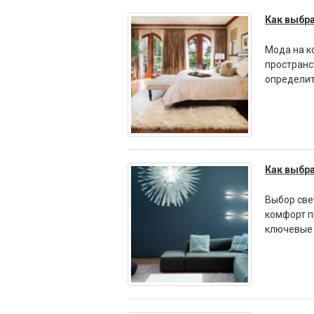
Как выбра
Мода на к
пространс
определит
Как выбр
Выбор све
комфорт п
ключевые 