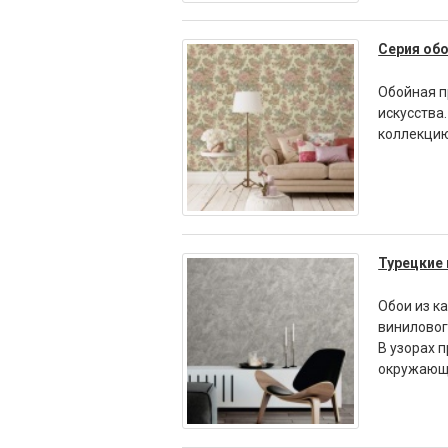
Серия обо
Обойная п
искусства
коллекцию
Турецкие 
Обои из к
виниловог
В узорах 
окружающ