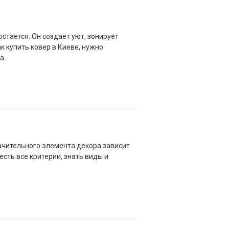
остается. Он создает уют, зонирует
к купить ковер в Киеве, нужно
а.
начительного элемента декора зависит
сть все критерии, знать виды и