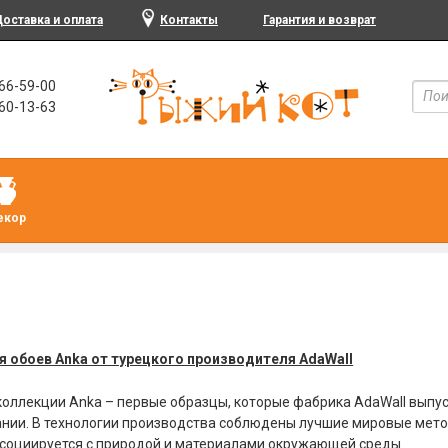
оставка и оплата
Контакты
Гарантия и возврат
466-59-00
960-13-63
екор
 обоев Anka от турецкого производителя AdaWall
коллекции Anka – первые образцы, которые фабрика AdaWall выпу
нии. В технологии производства соблюдены лучшие мировые мето
социируется с природой и материалами окружающей среды.