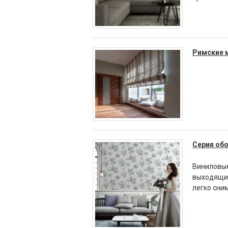
Римские 
Серия обо
Виниловые
выходящие
легко сни