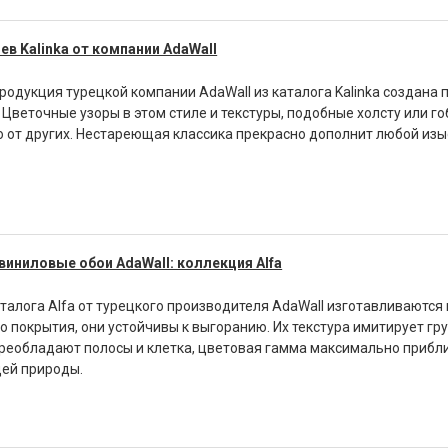
ев Kalinka от компании AdaWall
родукция турецкой компании AdaWall из каталога Kalinka создана
. Цветочные узоры в этом стиле и текстуры, подобные холсту или г
 от других. Нестареющая классика прекрасно дополнит любой изы
виниловые обои AdaWall: коллекция Alfa
аталога Alfa от турецкого производителя AdaWall изготавливаются
о покрытия, они устойчивы к выгоранию. Их текстура имитирует гр
преобладают полосы и клетка, цветовая гамма максимально прибл
ей природы.