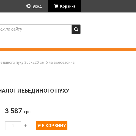
Вход
Корзина
бединого пуху 200х220 см біла всесезонна
НАЛОГ ЛЕБЕДИНОГО ПУХУ
3 587
грн
+
В КОРЗИНУ
—