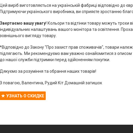
Цей виріб виготовляється на українській фабриці відповідно до єв
Підтримуючи українського виробника, ви сприяєте зростанню благо
Звертаємо вашу увагу
! Кольори та відтінки товару можуть трохи в
індивідуальних налаштувань вашого монітора та освітлення. Проха
зовнішнього вигляду товару.
*Відповідно до Закону "Про захист прав споживачів", товари належ
підлягають. Ми рекомендуємо вам уважно ознайомитися з описом то
до нашої служби підтримки перед здійсненням покупки.
Дякуємо за розуміння та обрання наших товарів!
З повагою, Валентина, Рудий Кіт Домашній затишок
УЗНАТЬ О СКИДКЕ