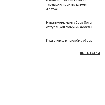
турецкого производителя
AdaWall
Новая коллекция обоев Seven
от турецкой фабрики AdaWall
Подготовка и поклейка обоев
ВСЕ СТАТЬИ