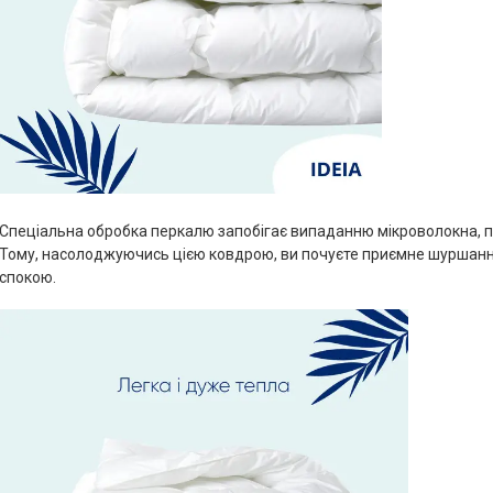
Спеціальна обробка перкалю запобігає випаданню мікроволокна, пр
Тому, насолоджуючись цією ковдрою, ви почуєте приємне шуршанн
спокою.