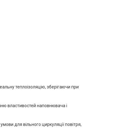
еальну теплоізоляцію, зберігаючи при
анню властивостей наповнювача і
умови для вільного циркуляції повітря,