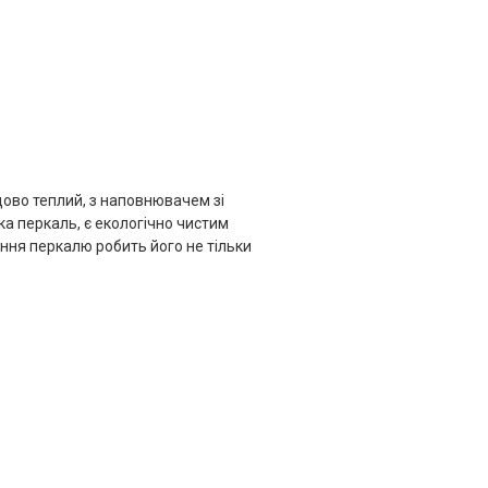
удово теплий, з наповнювачем зі
пка перкаль, є екологічно чистим
ння перкалю робить його не тільки