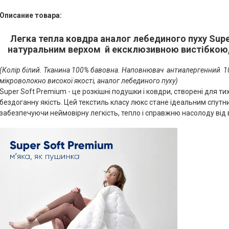
Описание товара:
Легка тепла ковдра аналог лебединого пуху Supe
натуральним верхом й ексклюзивною вистібкою, 
(Колір білий. Тканина 100% бавовна. Наповнювач антиалергенний 10
мікроволокно високої якості, аналог лебединого пуху)
Super Soft Premium - це розкішні подушки і ковдри, створені для тих
бездоганну якість. Цей текстиль класу люкс стане ідеальним спутни
забезпечуючи неймовірну легкість, тепло і справжню насолоду від 