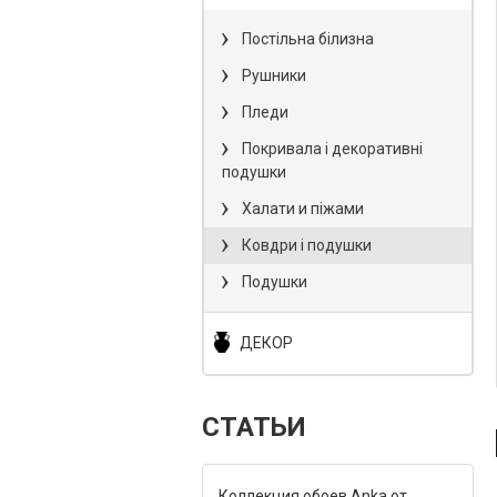
Постільна білизна
Рушники
Пледи
Покривала і декоративні
подушки
Халати и піжами
Ковдри і подушки
Подушки
ДЕКОР
СТАТЬИ
Коллекция обоев Anka от