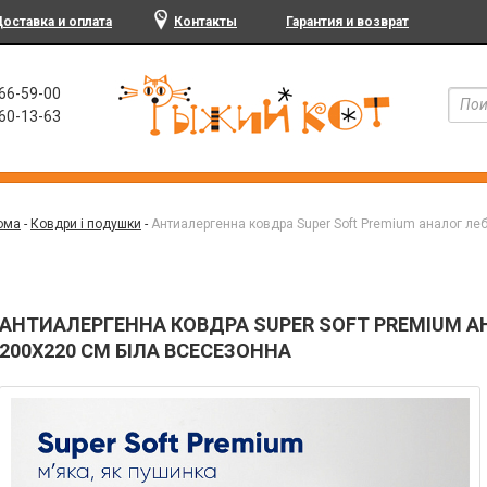
оставка и оплата
Контакты
Гарантия и возврат
466-59-00
960-13-63
ома
-
Ковдри і подушки
-
Антиалергенна ковдра Super Soft Premium аналог ле
АНТИАЛЕРГЕННА КОВДРА SUPER SOFT PREMIUM А
200Х220 СМ БІЛА ВСЕСЕЗОННА