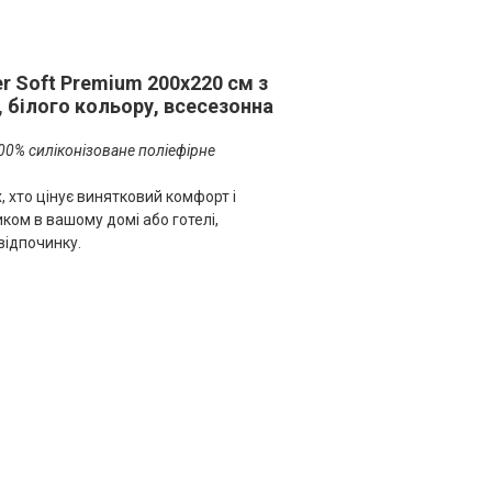
r Soft Premium 200х220 см з
білого кольору, всесезонна
0% силіконізоване поліефірне
, хто цінує винятковий комфорт і
ком в вашому домі або готелі,
відпочинку.